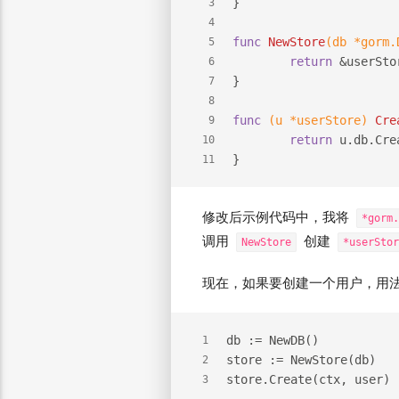
}
3
4
func
NewStore
(db *gorm.
5
return
 &userSto
6
}
7
8
func
(u *userStore)
Cre
9
return
 u.db.Cre
10
}
11
修改后示例代码中，我将
*gorm.
调用
创建
NewStore
*userStor
现在，如果要创建一个用户，用
db := NewDB()
1
store := NewStore(db)
2
store.Create(ctx, user)
3