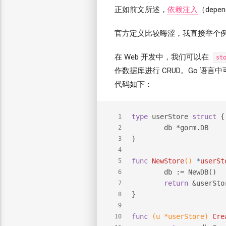
正如前文所述，
依赖注入
（depe
官方定义比较晦涩，我直接举个
在 Web 开发中，我们可以在
st
作数据库进行 CRUD。Go 语言
代码如下：
type
 userStore 
struct
 {
1
	db *gorm.DB
2
}
3
4
func
NewStore
()
 *
userSt
5
	db := NewDB()
6
return
 &userSto
7
}
8
9
func
(u *userStore)
Cre
10