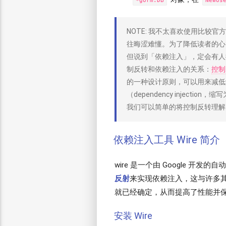
*gorm.DB
NewUs
NOTE: 我不太喜欢使用比较
往晦涩难懂。为了降低读者的心
但说到「依赖注入」，定会有人
制反转和依赖注入的关系：
控制
的一种设计原则，可以用来减低
（dependency injection，缩
我们可以简单的将控制反转理解
依赖注入工具 Wire 简介
wire 是一个由 Google 开发的
反射
来实现依赖注入，这与许多
就已经确定，从而提高了性能并
安装 Wire