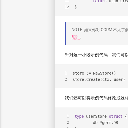
return
 u.db.Cre
11
}
12
NOTE: 如果你对 GORM 不
绍》
。
针对这一小段示例代码，我们可
store := NewStore()
1
store.Create(ctx, user)
2
我们还可以将示例代码修改成这
type
 userStore 
struct
 {
1
	db *gorm.DB
2