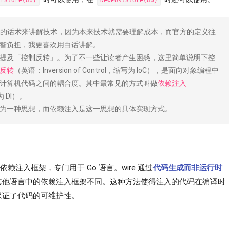
erStore(db)
NewPostStore(db)
官方的话术来讲解技术，因为本来技术就需要理解成本，而官方的定义往
智负担，我更喜欢用白话讲解。
提及「控制反转」。为了不一些让读者产生困惑，这里简单说明下控
反转
（英语：Inversion of Control，缩写为 IoC），是面向对象编程中
计算机代码之间的耦合度。其中最常见的方式叫做
依赖注入
写为 DI）。
为一种思想，而依赖注入是这一思想的具体实现方式。
自动依赖注入框架，专门用于 Go 语言。wire 通过
代码生成而非运行时
其他语言中的依赖注入框架不同。这种方法使得注入的代码在编译时
保证了代码的可维护性。