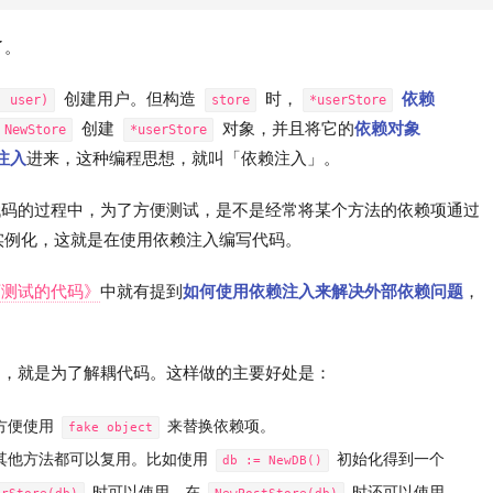
了。
创建用户。但构造
时，
依赖
, user)
store
*userStore
创建
对象，并且将它的
依赖对象
NewStore
*userStore
注入
进来，这种编程思想，就叫「依赖注入」。
 代码的过程中，为了方便测试，是不是经常将某个方法的依赖项通过
实例化，这就是在使用依赖注入编写代码。
可测试的代码》
中就有提到
如何使用依赖注入来解决外部依赖问题
，
目的，就是为了解耦代码。这样做的主要好处是：
方便使用
来替换依赖项。
fake object
其他方法都可以复用。比如使用
初始化得到一个
db := NewDB()
时可以使用，在
时还可以使用。