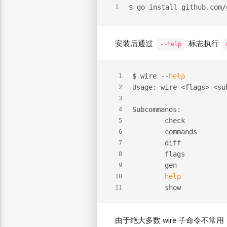
$ go install github.com/
1
安装后通过
标志执行
--help
$ wire --
help
1
Usage: wire <flags> <su
2
3
Subcommands:
4
        check          
5
        commands       
6
        diff           
7
        flags          
8
        gen            
9
help
           
10
        show           
11
由于绝大多数 wire 子命令不