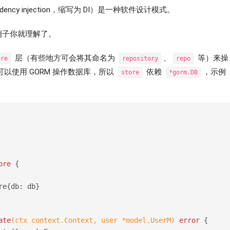
ndency injection，缩写为 DI）是一种软件设计模式。
例子你就理解了。
层（有些地方可会将其命名为
、
等）来操
ore
repository
repo
中可以使用 GORM 操作数据库，所以
依赖
，示例
store
*gorm.DB
ore
 {
re{db: db}
ate
(ctx context.Context, user *model.UserM)
error
 {