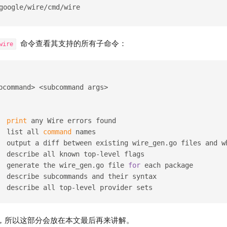
google/wire/cmd/wire
命令查看其支持的所有子命令：
wire
bcommand> <subcommand args>
  
print
 any Wire errors found
  list all 
command
 names
  output a diff between existing wire_gen.go files and w
  describe all known top-level flags
  generate the wire_gen.go file 
for
 each package
  describe subcommands and their syntax
  describe all top-level provider sets
常用，所以这部分会放在本文最后再来讲解。