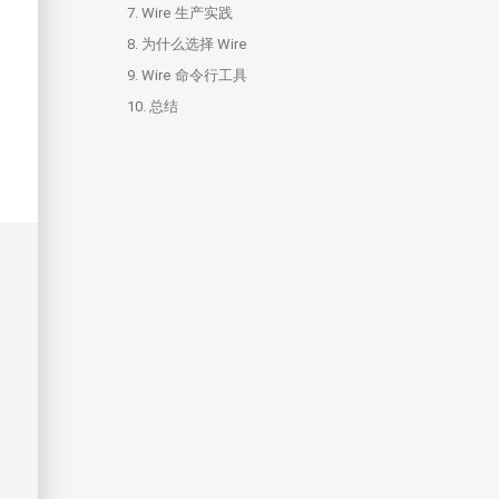
7.
6.1.
Wire 生产实践
injector 函数参数和返回错误
8.
6.2.
为什么选择 Wire
使用 ProviderSet 进行分组
9.
6.3.
Wire 命令行工具
使用 Struct 定制 Provider
10.
6.4.
总结
使用 Struct 字段作为 Provider
6.5.
绑定「值」作为 Provider
6.6.
绑定「接口」作为 Provider
6.7.
绑定结构体到接口
6.8.
清理函数
6.9.
备用注入器语法，给语法加点糖