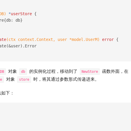
DB)
 *
userStore
 {
re{db: db}
ate
(ctx context.Context, user *model.UserM)
error
 {
ate(&user).Error
对象
的实例化过程，移动到了
函数外面，在
DB
db
NewStore
对象
时，将其通过参数形式传递进来。
e
store
法如下：