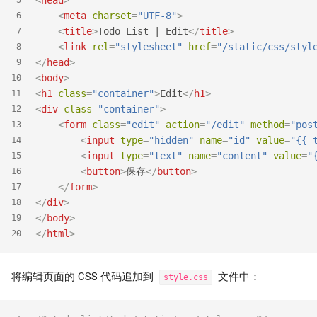
<
head
>
5
<
meta
charset
=
"UTF-8"
>
6
<
title
>
Todo List | Edit
</
title
>
7
<
link
rel
=
"stylesheet"
href
=
"/static/css/styl
8
</
head
>
9
<
body
>
10
<
h1
class
=
"container"
>
Edit
</
h1
>
11
<
div
class
=
"container"
>
12
<
form
class
=
"edit"
action
=
"/edit"
method
=
"pos
13
<
input
type
=
"hidden"
name
=
"id"
value
=
"{{ 
14
<
input
type
=
"text"
name
=
"content"
value
=
"
15
<
button
>
保存
</
button
>
16
</
form
>
17
</
div
>
18
</
body
>
19
</
html
>
20
将编辑页面的 CSS 代码追加到
文件中：
style.css