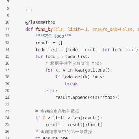
7
    ...
8
9
    @classmethod
10
def
find_by
(cls, limit=
-1
, ensure_one=False, 
11
"""查询 todo"""
12
        result = []
13
        todo_list = [todo.__dict__ 
for
 todo 
in
 cl
14
for
 todo 
in
 todo_list:
15
# 根据关键字参数查询 todo
16
for
 k, v 
in
 kwargs.items():
17
if
 todo.get(k) != v:
18
break
19
else
:
20
                result.append(cls(**todo))
21
22
# 查询给定条数的数据
23
if
0
 < limit < len(result):
24
            result = result[:limit]
25
# 查询结果集中的第一条数据
26
if
 ensure_one:
27