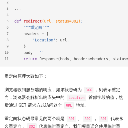
2
...
3
4
def
redirect
(url, status=
302
)
:
5
"""重定向"""
6
    headers = {
7
'Location'
: url,
8
    }
9
    body = 
''
10
return
 Response(body, headers=headers, status
11
重定向原理大致如下：
浏览器收到服务端的响应，如果状态码为
，则表示重定
3XX
向，浏览器会解析出响应头中的
首部字段的值，然
Location
后通过 GET 请求方式访问这个
地址。
URL
重定向状态码最常见的两个就是
、
，
代表永
301
302
301
久重定向，
代表临时重定向。我们项目适合使用临时重
302