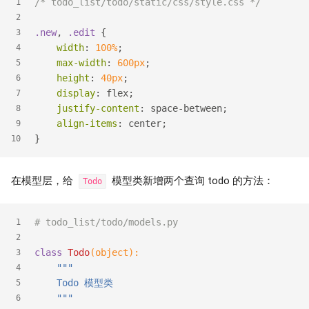
/* todo_list/todo/static/css/style.css */
1
2
.new
, 
.edit
 {
3
width
: 
100%
;
4
max-width
: 
600px
;
5
height
: 
40px
;
6
display
: flex;
7
justify-content
: space-between;
8
align-items
: center;
9
}
10
在模型层，给
模型类新增两个查询 todo 的方法：
Todo
# todo_list/todo/models.py
1
2
class
Todo
(object)
:
3
"""
4
    Todo 模型类
5
    """
6