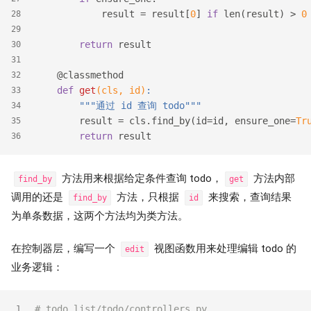
            result = result[
0
] 
if
 len(result) > 
0
28
29
return
 result
30
31
    @classmethod
32
def
get
(cls, id)
:
33
"""通过 id 查询 todo"""
34
        result = cls.find_by(id=id, ensure_one=
Tr
35
return
 result
36
方法用来根据给定条件查询 todo，
方法内部
find_by
get
调用的还是
方法，只根据
来搜索，查询结果
find_by
id
为单条数据，这两个方法均为类方法。
在控制器层，编写一个
视图函数用来处理编辑 todo 的
edit
业务逻辑：
# todo_list/todo/controllers.py
1