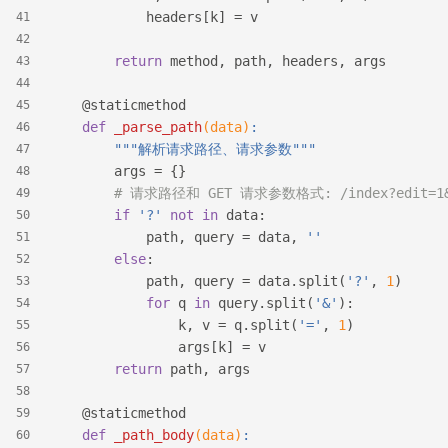
            headers[k] = v
41
42
return
 method, path, headers, args
43
44
    @staticmethod
45
def
_parse_path
(data)
:
46
"""解析请求路径、请求参数"""
47
        args = {}
48
# 请求路径和 GET 请求参数格式: /index?edit=1&c
49
if
'?'
not
in
 data:
50
            path, query = data, 
''
51
else
:
52
            path, query = data.split(
'?'
, 
1
)
53
for
 q 
in
 query.split(
'&'
):
54
                k, v = q.split(
'='
, 
1
)
55
                args[k] = v
56
return
 path, args
57
58
    @staticmethod
59
def
_path_body
(data)
:
60