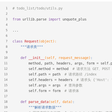
# todo_list/todo/utils.py
1
2
from
 urllib.parse 
import
 unquote_plus
3
4
...
5
6
class
Request
(object)
:
7
"""请求类"""
8
9
def
__init__
(self, request_message)
:
10
        method, path, headers, args, form = self.
11
        self.method = method  
# 请求方法 GET、POST
12
        self.path = path  
# 请求路径 /index
13
        self.headers = headers  
# 请求头 {'Host': '
14
        self.args = args  
# 查询参数
15
        self.form = form  
# 请求体
16
17
def
parse_data
(self, data)
:
18
"""解析请求数据"""
19