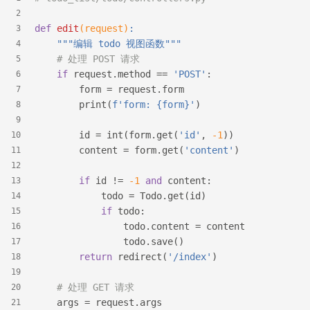
2
def
edit
(request)
:
3
"""编辑 todo 视图函数"""
4
# 处理 POST 请求
5
if
 request.method == 
'POST'
:
6
        form = request.form
7
        print(
f'form: 
{form}
'
)
8
9
        id = int(form.get(
'id'
, 
-1
))
10
        content = form.get(
'content'
)
11
12
if
 id != 
-1
and
 content:
13
            todo = Todo.get(id)
14
if
 todo:
15
                todo.content = content
16
                todo.save()
17
return
 redirect(
'/index'
)
18
19
# 处理 GET 请求
20
    args = request.args
21