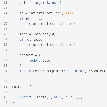
    print(
f'args: 
{args}
'
)
22
23
    id = int(args.get(
'id'
, 
-1
))
24
if
 id == 
-1
:
25
return
 redirect(
'/index'
)
26
27
    todo = Todo.get(id)
28
if
not
 todo:
29
return
 redirect(
'/index'
)
30
31
    context = {
32
'todo'
: todo,
33
    }
34
return
 render_template(
'edit.html'
, **context
35
36
37
routes = {
38
    ...
39
'/edit'
: (edit, [
'GET'
, 
'POST'
]),
40
}
41