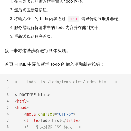
在首页顶部的输入框中输入 todo 内容。
然后点击新建按钮。
将输入框中的 todo 内容通过
请求传递到服务器端。
POST
服务器端解析请求中的 todo 内容并存储到文件。
重新返回到程序首页。
接下来对这些步骤进行具体实现。
首页 HTML 中添加新增 todo 的输入框和新建按钮：
<!-- todo_list/todo/templates/index.html -->
1
2
<!DOCTYPE 
html
>
3
<
html
>
4
<
head
>
5
<
meta
charset
=
"UTF-8"
>
6
<
title
>
Todo List
</
title
>
7
<!-- 引入外部 CSS 样式 -->
8