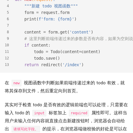
"""新建 todo 视图函数"""
4
    form = request.form
5
    print(
f'form: 
{form}
'
)
6
7
    content = form.get(
'content'
)
8
# 这里判断前端传递过来的参数是否有内容，如果为空则说
9
if
 content:
10
        todo = Todo(content=content)
11
        todo.save()
12
return
 redirect(
'/index'
)
13
在
视图函数中判断如果前端传递过来的 todo 有效，就
new
将其保存到文件，然后重定向到首页。
其实对于检查 todo 是否有效的逻辑前端也可以处理，只需要在
输入 todo 的
标签加上
属性即可。这样当
input
required
用户未输入任何内容就直接点击新建按钮时，浏览器会自动给
出
的提示，在浏览器端做校验的好处是可以在
请填写此字段。