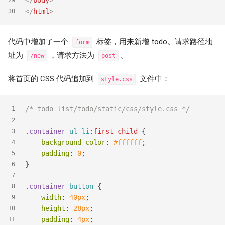
</
body
>
29
</
html
>
30
代码中增加了一个
标签，用来新增 todo。请求路径地
form
址为
，请求方法为
。
/new
post
将首页的 CSS 代码追加到
文件中：
style.css
/* todo_list/todo/static/css/style.css */
1
2
.container
ul
li
:first-child
 {
3
background-color
: 
#ffffff
;
4
padding
: 
0
;
5
}
6
7
.container
button
 {
8
width
: 
40px
;
9
height
: 
28px
;
10
padding
: 
4px
;
11