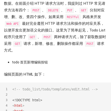
数据。在前面介绍 HTTP 请求方法时，我提到过 HTTP 常见请
求方法有四个：
、
、
、
分别对应
POST
DELETE
PUT
GET
增、删、改、查四个操作。如果采用
风格来开发
RESTful
最好完全遵照 HTTP 请求方法和操作的对应关系，
Web API
以便开发出更加语义化的接口。这里为了简单起见，Todo List
程序只使用了
、
两种请求方式，除了获取数据时
GET
POST
采用
请求，新增、修改、删除操作都采用
请求
GET
POST
方式。
todo 首页新增编辑按钮
编辑页面的 HTML 如下：
<!-- todo_list/todo/templates/edit.html -->
1
2
<!DOCTYPE 
html
>
3
<
html
>
4