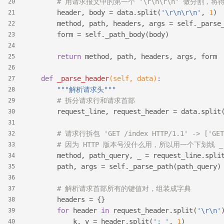
# 用请求报文中的第一个 '\r\n\r\n' 做分割，
20
        header, body = data.split(
'\r\n\r\n'
, 
1
)
21
        method, path, headers, args = self._parse
22
        form = self._path_body(body)
23
24
return
 method, path, headers, args, form
25
26
def
_parse_header
(self, data)
:
27
"""解析请求头"""
28
# 拆分请求行和请求首部
29
        request_line, request_header = data.split
30
31
# 请求行拆包 'GET /index HTTP/1.1' -> ['GET'
32
# 因为 HTTP 版本号没什么用，所以用一个下划线 
33
        method, path_query, _ = request_line.spli
34
        path, args = self._parse_path(path_query)
35
36
# 解析请求首部所有的键值对，组装成字典
37
        headers = {}
38
for
 header 
in
 request_header.split(
'\r\n'
39
            k, v = header.split(
': '
, 
1
)
40