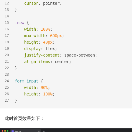
cursor
: pointer;
12
}
13
14
.new
 {
15
width
: 
100%
;
16
max-width
: 
600px
;
17
height
: 
40px
;
18
display
: flex;
19
justify-content
: space-between;
20
align-items
: center;
21
}
22
23
form
input
 {
24
width
: 
90%
;
25
height
: 
100%
;
26
}
27
此时首页效果如下：