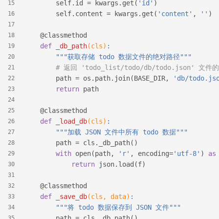
        self.id = kwargs.get(
'id'
)
15
        self.content = kwargs.get(
'content'
, 
''
)
16
17
    @classmethod
18
def
_db_path
(cls)
:
19
"""获取存储 todo 数据文件的绝对路径"""
20
# 返回 'todo_list/todo/db/todo.json' 
21
        path = os.path.join(BASE_DIR, 
'db/todo.js
22
return
 path
23
24
    @classmethod
25
def
_load_db
(cls)
:
26
"""加载 JSON 文件中所有 todo 数据"""
27
        path = cls._db_path()
28
with
 open(path, 
'r'
, encoding=
'utf-8'
) 
as
29
return
 json.load(f)
30
31
    @classmethod
32
def
_save_db
(cls, data)
:
33
"""将 todo 数据保存到 JSON 文件"""
34
        path = cls._db_path()
35