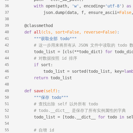
with
 open(path, 
'w'
, encoding=
'utf-8'
) 
as
36
            json.dump(data, f, ensure_ascii=
False
37
38
    @classmethod
39
def
all
(cls, sort=False, reverse=False)
:
40
"""获取全部 todo"""
41
# 这一步用来将所有从 JSON 文件中读取的 todo
42
        todo_list = [cls(**todo_dict) 
for
 todo_di
43
# 对数据按照 id 排序
44
if
 sort:
45
            todo_list = sorted(todo_list, key=
lam
46
return
 todo_list
47
48
def
save
(self)
:
49
"""保存 todo"""
50
# 查找出除 self 以外所有 todo
51
# todo.__dict__ 是保存了所有实例属性的字典
52
        todo_list = [todo.__dict__ 
for
 todo 
in
 se
53
54
# 自增 id
55