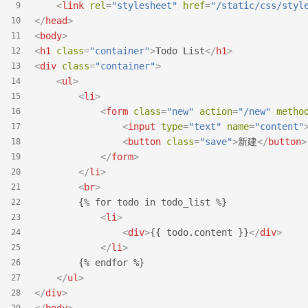
<
link
rel
=
"stylesheet"
href
=
"/static/css/styl
9
</
head
>
10
<
body
>
11
<
h1
class
=
"container"
>
Todo List
</
h1
>
12
<
div
class
=
"container"
>
13
<
ul
>
14
<
li
>
15
<
form
class
=
"new"
action
=
"/new"
metho
16
<
input
type
=
"text"
name
=
"content"
17
<
button
class
=
"save"
>
新建
</
button
>
18
</
form
>
19
</
li
>
20
<
br
>
21
        {% for todo in todo_list %}
22
<
li
>
23
<
div
>
{{ todo.content }}
</
div
>
24
</
li
>
25
        {% endfor %}
26
</
ul
>
27
</
div
>
28